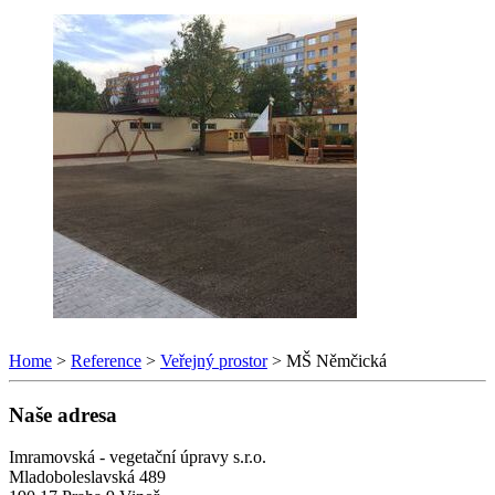
Home
>
Reference
>
Veřejný prostor
> MŠ Němčická
Naše adresa
Imramovská - vegetační úpravy s.r.o.
Mladoboleslavská 489