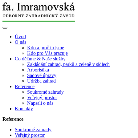
Úvod
O nás
Kdo a proč tu jsme
Kdo pro Vás pracuje
Co děláme & Naše služby
Zakládání zahrad, parků a zeleně v sídlech
Arboristika
Sadové úpravy
Údržba zahrad
Reference
Soukromé zahrady
Veřejný prostor
Napsali o nás
Kontakty
Reference
Soukromé zahrady
Veřejný prostor